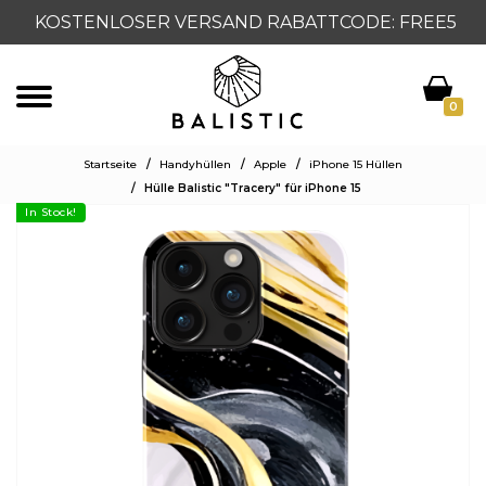
KOSTENLOSER VERSAND RABATTCODE: FREE5
0
Startseite
/
Handyhüllen
/
Apple
/
iPhone 15 Hüllen
/
Hülle Balistic "Tracery" für iPhone 15
In Stock!