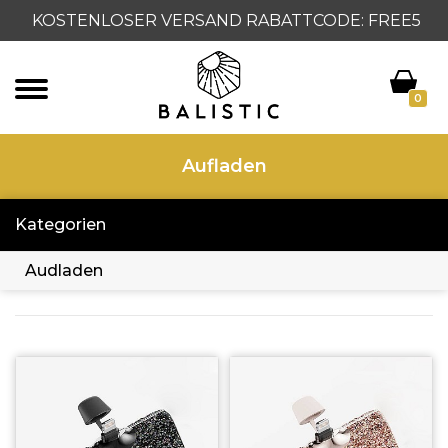
KOSTENLOSER VERSAND RABATTCODE: FREE5
0
Aufladen
Kategorien
Audladen