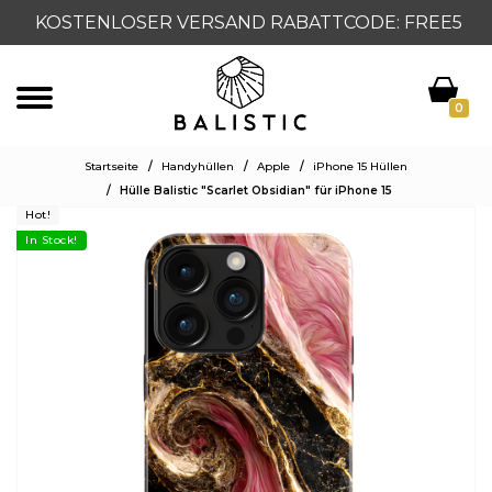
KOSTENLOSER VERSAND RABATTCODE: FREE5
0
Startseite
/
Handyhüllen
/
Apple
/
iPhone 15 Hüllen
/
Hülle Balistic "Scarlet Obsidian" für iPhone 15
Hot!
In Stock!