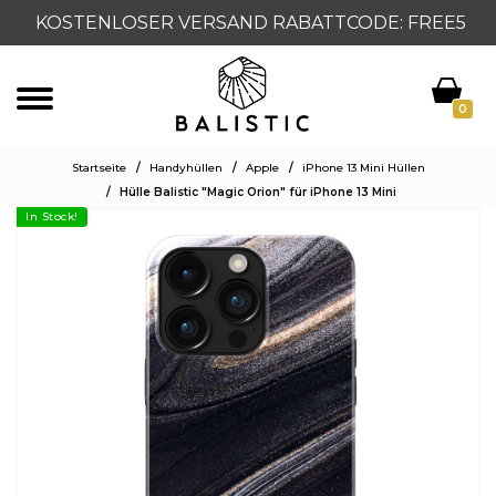
KOSTENLOSER VERSAND RABATTCODE: FREE5
0
Startseite
/
Handyhüllen
/
Apple
/
iPhone 13 Mini Hüllen
/
Hülle Balistic "Magic Orion" für iPhone 13 Mini
In Stock!