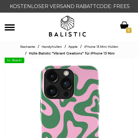
KOSTENLOSER VERSAND RABATTCODE: FREE5
0
Startseite
/
Handyhüllen
/
Apple
/
iPhone 13 Mini Hüllen
/
Hülle Balistic "Vibrant Creations" für iPhone 13 Mini
In Stock!