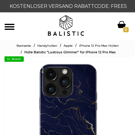
KOSTENLOSER VERSAND RABATTCODE: FREE5
0
Startseite
/
Handyhüllen
/
Apple
/
iPhone 12 Pro Max Hüllen
/
Hülle Balistic "Lustrous Glimmer" für iPhone 12 Pro Max
In Stock!