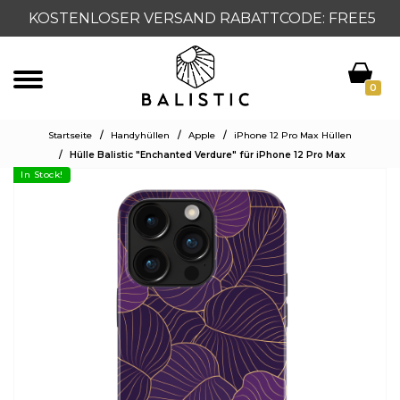
KOSTENLOSER VERSAND RABATTCODE: FREE5
0
Startseite
/
Handyhüllen
/
Apple
/
iPhone 12 Pro Max Hüllen
/
Hülle Balistic "Enchanted Verdure" für iPhone 12 Pro Max
In Stock!