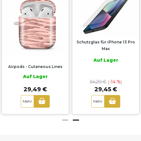
Schutzglas für iPhone 13 Pro
Max
Auf Lager
Ai
pods - Cutaneous Lines
Auf Lager
34,20 €
(
-14 %
)
29,45 €
29,49 €
Mehr
Mehr
+
+