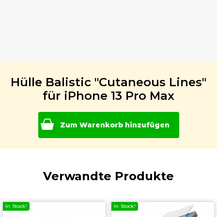
Hülle Balistic "Cutaneous Lines"
für iPhone 13 Pro Max
Zum Warenkorb hinzufügen
Verwandte Produkte
k!
In Stock!
In Stoc