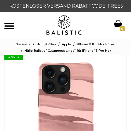
KOSTENLOSER VERSAND RABATTCODE: FREE5
0
Startseite
/
Handyhüllen
/
Apple
/
iPhone 13 Pro Max Hüllen
/
Hülle Balistic "Cutaneous Lines" für iPhone 13 Pro Max
In Stock!