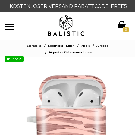
KOSTENLOSER VERSAND RABATTCODE: FREE5
0
Startseite
/
Kopfhörer-Hüllen
/
Apple
/
Airpods
/
Airpods - Cutaneous Lines
In Stock!