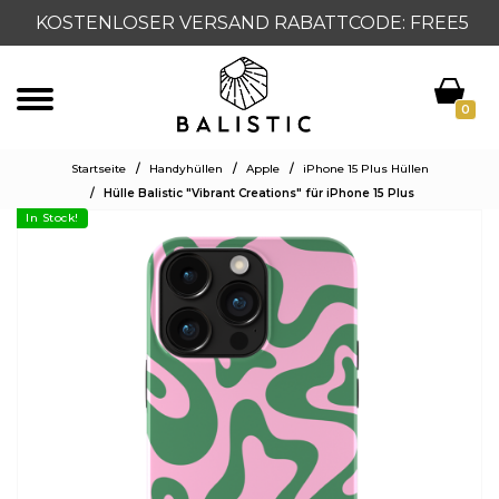
KOSTENLOSER VERSAND RABATTCODE: FREE5
0
Startseite
/
Handyhüllen
/
Apple
/
iPhone 15 Plus Hüllen
/
Hülle Balistic "Vibrant Creations" für iPhone 15 Plus
In Stock!