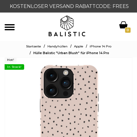
KOSTENLOSER VERSAND RABATTCODE: FREE5
0
Startseite
/
Handyhüllen
/
Apple
/
iPhone 14 Pro
/
Hülle Balistic "Urban Blush" für iPhone 14 Pro
Hot!
In Stock!