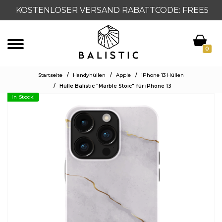
KOSTENLOSER VERSAND RABATTCODE: FREE5
0
Startseite
/
Handyhüllen
/
Apple
/
iPhone 13 Hüllen
/
Hülle Balistic "Marble Stoic" für iPhone 13
In Stock!