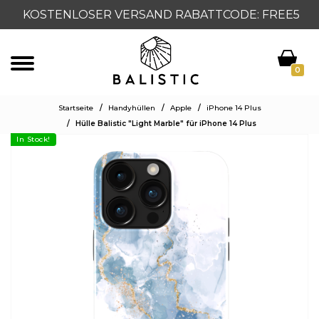
KOSTENLOSER VERSAND RABATTCODE: FREE5
0
Startseite
/
Handyhüllen
/
Apple
/
iPhone 14 Plus
/
Hülle Balistic "Light Marble" für iPhone 14 Plus
In Stock!