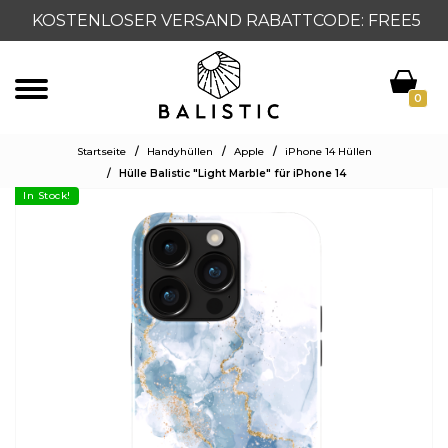
KOSTENLOSER VERSAND RABATTCODE: FREE5
0
Startseite
/
Handyhüllen
/
Apple
/
iPhone 14 Hüllen
/
Hülle Balistic "Light Marble" für iPhone 14
In Stock!