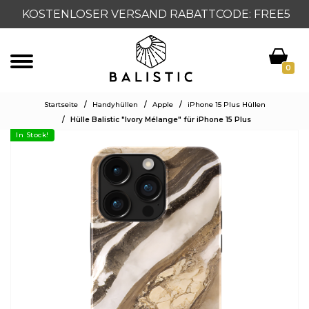
KOSTENLOSER VERSAND RABATTCODE: FREE5
0
Startseite
/
Handyhüllen
/
Apple
/
iPhone 15 Plus Hüllen
/
Hülle Balistic "Ivory Mélange" für iPhone 15 Plus
In Stock!