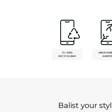
LANGLEBIGER
ZU 100%
ANGEHOB
AUFDRUCK
RECYCELBAR
KANTE
Balist your styl