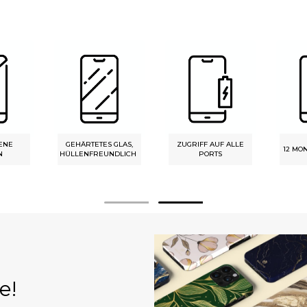
ENE
GEHÄRTETES GLAS,
ZUGRIFF AUF ALLE
12 MO
N
HÜLLENFREUNDLICH
PORTS
e!