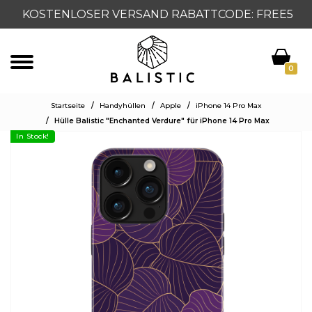
KOSTENLOSER VERSAND RABATTCODE: FREE5
0
Startseite
/
Handyhüllen
/
Apple
/
iPhone 14 Pro Max
/
Hülle Balistic "Enchanted Verdure" für iPhone 14 Pro Max
In Stock!