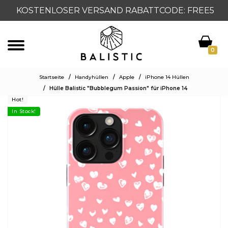
KOSTENLOSER VERSAND RABATTCODE: FREE5
0
Startseite
/
Handyhüllen
/
Apple
/
iPhone 14 Hüllen
/
Hülle Balistic "Bubblegum Passion" für iPhone 14
Hot!
In Stock!