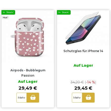
In Stock!
In Stock!
Hot!
Schutzglas für iPhone 14
Auf Lager
Airpods - Bubblegum
Passion
Auf Lager
34,20 €
(
-14 %
)
29,45 €
29,49 €
Mehr
Mehr
+
+